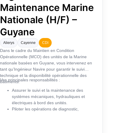
Maintenance Marine
Nationale (H/F) –
Guyane
Alierys
Cayenne
CDI
Dans le cadre du Maintien en Condition
Opérationnelle (MCO) des unités de la Marine
nationale basées en Guyane, vous intervenez en
tant qu’Ingénieur Navire pour garantir le suivi
technique et la disponibilité opérationnelle des
Vos principales responsabilités :
bâtiments.
Assurer le suivi et la maintenance des
systèmes mécaniques, hydrauliques et
électriques à bord des unités.
Piloter les opérations de diagnostic,
dépannage et réparation.
Coordonner les activités avec les équipes
locales, les sous-traitants et les autorités