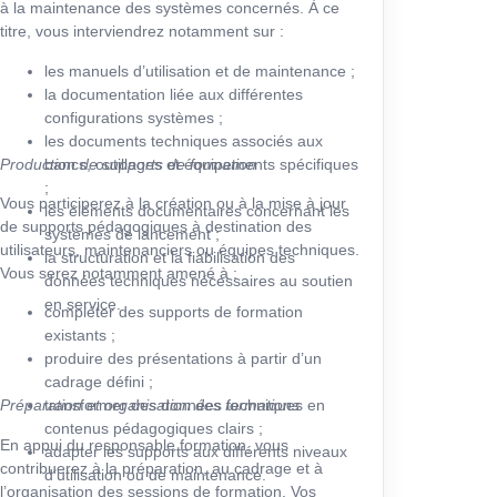
à la maintenance des systèmes concernés. À ce
titre, vous interviendrez notamment sur :
les manuels d’utilisation et de maintenance ;
la documentation liée aux différentes
configurations systèmes ;
les documents techniques associés aux
Production de supports de formation
bancs, outillages et équipements spécifiques
;
Vous participerez à la création ou à la mise à jour
les éléments documentaires concernant les
de supports pédagogiques à destination des
systèmes de lancement ;
utilisateurs, maintenanciers ou équipes techniques.
la structuration et la fiabilisation des
Vous serez notamment amené à :
données techniques nécessaires au soutien
en service.
compléter des supports de formation
existants ;
produire des présentations à partir d’un
cadrage défini ;
Préparation et organisation des formations
transformer des données techniques en
contenus pédagogiques clairs ;
En appui du responsable formation, vous
adapter les supports aux différents niveaux
contribuerez à la préparation, au cadrage et à
d’utilisation ou de maintenance.
l’organisation des sessions de formation. Vos