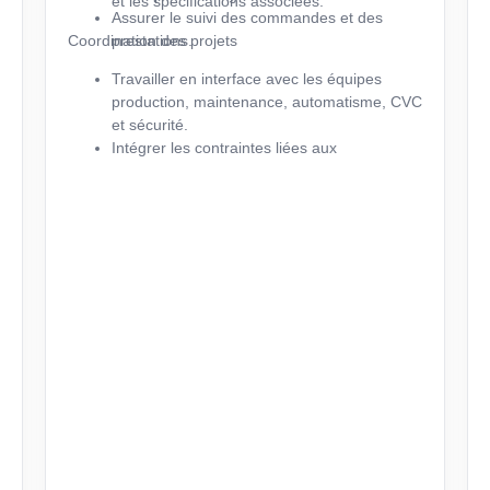
et les spécifications associées.
Assurer le suivi des commandes et des
Coordination des projets
prestations.
Travailler en interface avec les équipes
production, maintenance, automatisme, CVC
et sécurité.
Intégrer les contraintes liées aux
environnements industriels réglementés.
Participer à l'amélioration continue des
installations.
Assurer la mise à jour de la documentation
technique et des DOE.