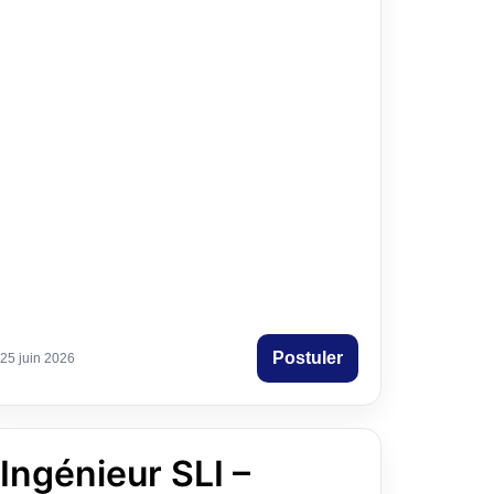
militaires.
Veiller à la conformité des travaux avec les
normes de sécurité et de qualité.
Contribuer à l’amélioration continue et à la
fiabilité des installations techniques.
Postuler
25 juin 2026
Ingénieur SLI –