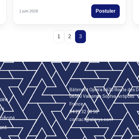
Postuler
1 juin 2026
1
2
3
Bâtiment Ophira II 630 Route des D
06560 Valbonne Sophia Antipolis
oire
France
rs
04 22 32 60 50
ificité
contact@alierys.com
ent