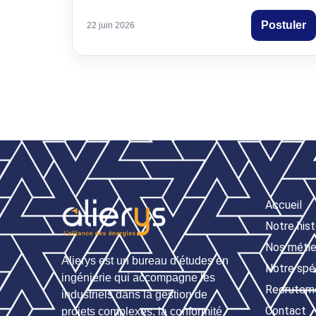
Postuler
22 juin 2026
Accueil
Notre hist
Nos métie
Alierys est un bureau d’études en
Notre spéc
ingénierie qui accompagne les
Recrutem
industriels dans la gestion de
Contact
projets complexes, la conformité