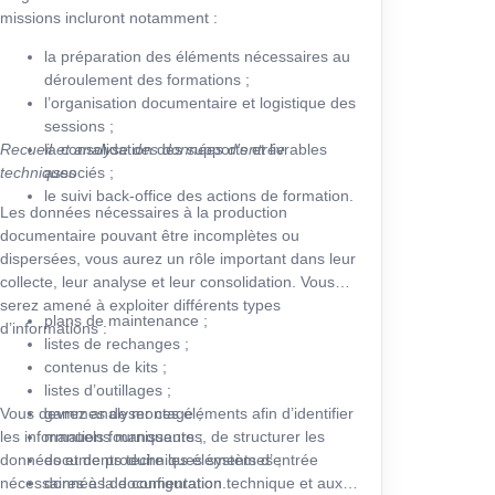
missions incluront notamment :
la préparation des éléments nécessaires au
déroulement des formations ;
l’organisation documentaire et logistique des
sessions ;
Recueil et analyse des données d’entrée
la consolidation des supports et livrables
techniques
associés ;
le suivi back-office des actions de formation.
Les données nécessaires à la production
documentaire pouvant être incomplètes ou
dispersées, vous aurez un rôle important dans leur
collecte, leur analyse et leur consolidation. Vous
serez amené à exploiter différents types
plans de maintenance ;
d’informations :
listes de rechanges ;
contenus de kits ;
listes d’outillages ;
Vous devrez analyser ces éléments afin d’identifier
gammes de montage ;
les informations manquantes, de structurer les
manuels fournisseurs ;
données et de produire les éléments d’entrée
documents techniques systèmes ;
nécessaires à la documentation technique et aux
données de configuration.