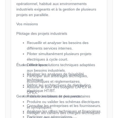
opérationnel, habitué aux environnements
industriels exigeants et à la gestion de plusieurs
projets en parallèle.
Vos missions
Pilotage des projets industriels
Recueillir et analyser les besoins des
différents services internes.
Piloter simultanément plusieurs projets
électriques à cycle court.
Études électriques
Définir les solutions techniques adaptées
aux besoins industriels.
Réaliser les analyses de faisabilité
Participer aux arbitrages techniques,
technique.
économiques et réglementaires.
Définir les architectures de distribution
Assurer le suivi des budgets CAPEX et
électrique HT/BT.
OPEX.
Gestion des fournisseurs et des prestataires
Réaliser les bilans de puissance.
Produire ou valider les schémas électriques
Consulter les entreprises et les fournisseurs.
et synoptiques.
Analyser les offres techniques et financières.
Rédiger les cahiers des charges techniques
Participer aux négociations.