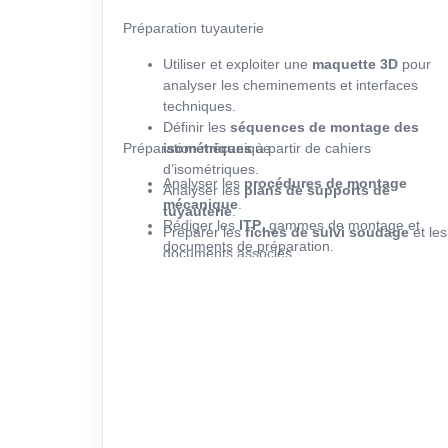
Préparation tuyauterie
Utiliser et exploiter une
maquette 3D
pour
analyser les cheminements et interfaces
techniques.
Définir les
séquences de montage des
Préparation mécanique
isométriques
à partir de cahiers
d’isométriques.
Analyser les
procédures de montage
Analyser les
plans de supports de
mécanique
.
tuyauterie
.
Rédiger les
ITP
, gammes de montage et
Préparer les
fiches de suivi soudage
et les
documents de préparation.
documents associés.
Contribuer à la bonne structuration
documentaire des activités de montage et
de contrôle.