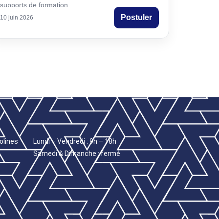
supports de formation.
Postuler
10 juin 2026
olines
Lundi – Vendredi : 9h – 18h
Samedi & Dimanche : fermé