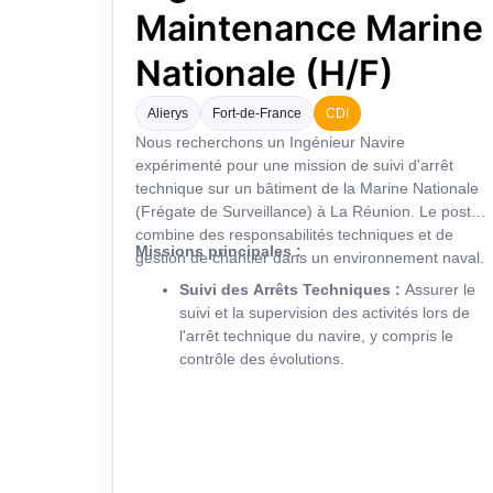
Maintenance Marine
Nationale (H/F)
Alierys
Fort-de-France
CDI
Nous recherchons un Ingénieur Navire
expérimenté pour une mission de suivi d'arrêt
technique sur un bâtiment de la Marine Nationale
(Frégate de Surveillance) à La Réunion. Le poste
combine des responsabilités techniques et de
Missions principales :
gestion de chantier dans un environnement naval.
Suivi des Arrêts Techniques :
Assurer le
suivi et la supervision des activités lors de
l'arrêt technique du navire, y compris le
contrôle des évolutions.
Gestion de la Sous-Traitance :
Suivre et
contrôler les prestations des sous-traitants.
Rôle Hybride Responsable Technique /
Chargé d’Affaire :
Assurer une répartition
de 70% de responsabilité technique et 30%