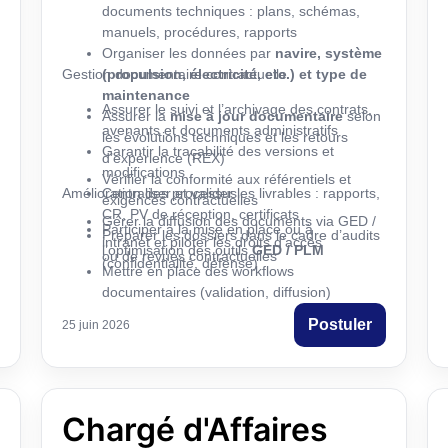
documents techniques : plans, schémas,
manuels, procédures, rapports
Organiser les données par
navire, système
Gestion documentaire contractuelle
(propulsion, électricité, etc.) et type de
maintenance
Assurer le suivi et l’archivage des contrats,
Assurer la
mise à jour documentaire
selon
avenants et documents administratifs
les évolutions techniques et les retours
Garantir la traçabilité des versions et
d’expérience (REX)
modifications
Vérifier la conformité aux référentiels et
Amélioration des processus
Centraliser et valider les livrables : rapports,
exigences contractuelles
CR, PV de réception, certificats
Gérer la diffusion des documents via GED /
Participer à la mise en place ou à
Préparer les dossiers dans le cadre d’audits
intranet et piloter les droits d’accès
l’optimisation des outils
GED / PLM
ou de revues contractuelles
(confidentialité, défense)
Mettre en place des workflows
documentaires (validation, diffusion)
Structurer les arborescences et standardiser
Postuler
25 juin 2026
les modèles documentaires
Assurer une veille sur les exigences
documentaires du secteur défense
Chargé d'Affaires